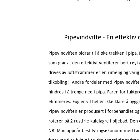
Pipevindvifte - En effektiv
Pipevindviften bidrar til å øke trekken i pipa.
som gjør at den effektivt ventilerer bort røy
drives av luftstrømmer er en rimelig og varig 
tilkobling ). Andre fordeler med Pipevindviften
hindres i å trenge ned i pipa. Faren for fuktp
elimineres. Fugler vil heller ikke klare å bygge
Pipevindviften er produsert i forbehandlet o
roterer på 2 rustfrie kulelagre i oljebad. Den 
NB. Man oppnår best fyringsøkonomi med tø