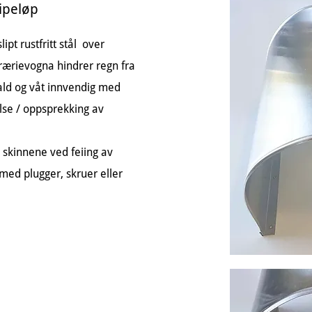
pipeløp
ipt rustfritt stål over
Prærievogna hindrer regn fra
 kald og våt innvendig med
else / oppsprekking av
skinnene ved feiing av
med plugger, skruer eller