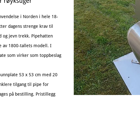
er røyksuger
anvendelse i Norden i hele 18-
tter dagens strenge krav til
 og jevn trekk. Pipehatten
 av 1800-tallets modell. I
plate som virker som toppbeslag
 bunnplate 53 x 53 cm med 20
klere tilgang til pipe for
es på bestilling. Pristillegg