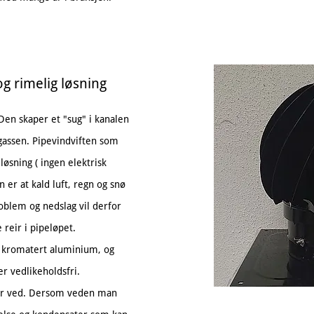
 og rimelig
løsning
 Den skaper et "sug" i kanalen
kgassen. Pipevindviften som
løsning ( ingen elektrisk
 er at kald luft, regn og snø
roblem og nedslag vil derfor
 reir i pipeløpet.
g kromatert aluminium, og
er vedlikeholdsfri.
rr ved. Dersom veden man