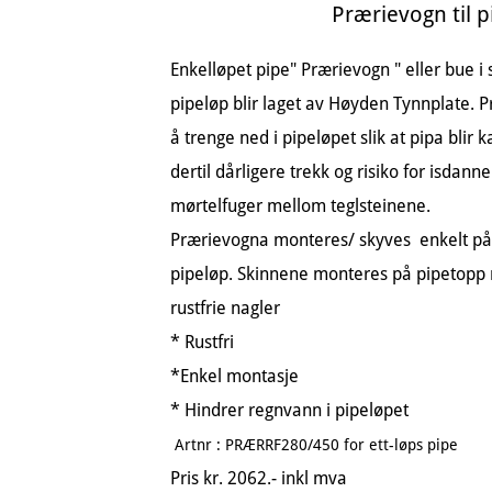
Prærievogn til 
Enkelløpet pipe" Prærievogn " eller bue i sl
pipeløp blir laget av Høyden Tynnplate. 
å trenge ned i pipeløpet slik at pipa blir
dertil dårligere trekk og risiko for isdann
mørtelfuger mellom teglsteinene.
Prærievogna monteres/ skyves enkelt på 
pipeløp. Skinnene monteres på pipetopp 
rustfrie nagler
* Rustfri
*Enkel montasje
* Hindrer regnvann i pipeløpet
Artnr : PRÆRRF280/450 for ett-løps pipe
Pris kr. 2062.- inkl mva