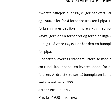
"Skorsteinsfløjel" ell
"Skorsteinsfløjel" eller røyksuger har vært i 
og 1900-tallet for å forbedre trekken i pipa. E
forbrenning er det ikke mindre viktig med god
Røyksugern er en forbedret og foredlet utgave
tillegg til å være røyksuger har den en bunn
for pipa.
Pipehatten leveres i standard utførelse med
cm rundt løp. Pipehatten leveres leddet for en
feieren. Andre størrelser på bunnplaten kan lag
ved spesialmål kr.300.-
Artnr : PIBU5353MV
Pris kr. 4900- inkl mva