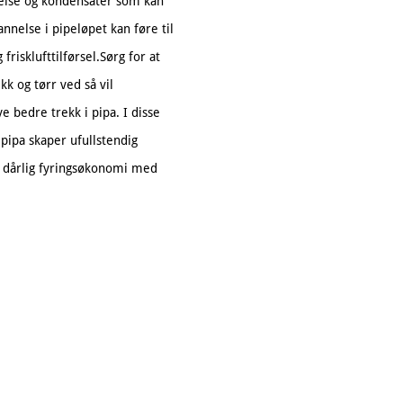
nelse og kondensater som kan
nnelse i pipeløpet kan føre til
frisklufttilførsel.Sørg for at
kk og tørr ved så vil
e bedre trekk i pipa. I disse
i pipa skaper ufullstendig
en dårlig fyringsøkonomi med