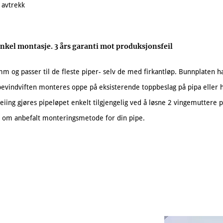
 avtrekk
. Enkel montasje. 3 års garanti mot produksjonsfeil
m og passer til de fleste piper- selv de med firkantløp. Bunnplaten 
ipevindviften monteres oppe på eksisterende toppbeslag på pipa eller
eiing gjøres pipeløpet enkelt tilgjengelig ved å løsne 2 vingemuttere p
ss om anbefalt monteringsmetode for din pipe.