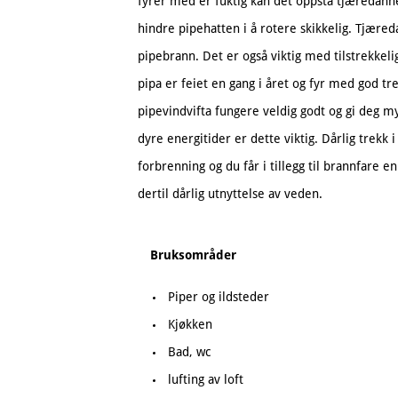
fyrer med er fuktig kan det oppstå tjæredan
hindre pipehatten i å rotere skikkelig. Tjæreda
pipebrann. Det er også viktig med tilstrekkelig 
pipa er feiet en gang i året og fyr med god tre
pipevindvifta fungere veldig godt og gi deg my
dyre energitider er dette viktig. Dårlig trekk 
forbrenning og du får i tillegg til brannfare 
dertil dårlig utnyttelse av veden.
Bruksområder
Piper og ildsteder
Kjøkken
Bad, wc
lufting av loft